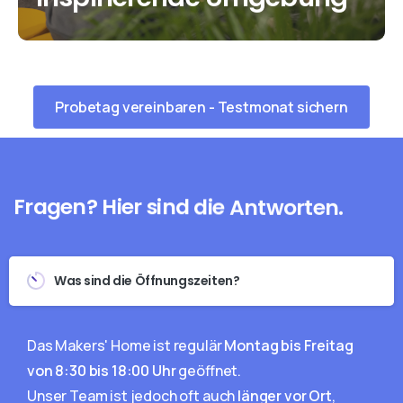
Probetag vereinbaren - Testmonat sichern
Fragen?
Hier
sind
die
Antworten.
Was sind die Öffnungszeiten?
Das Makers' Home ist regulär
Montag bis Freitag
von 8:30 bis 18:00 Uhr
geöffnet.
Unser Team ist jedoch oft auch
länger vor Ort
,