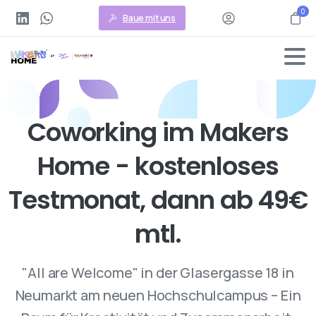
0
Baue mit uns
C
o
w
o
r
k
i
n
g
i
m
M
a
k
e
r
s
H
o
m
e
-
k
o
s
t
e
n
l
o
s
e
s
T
e
s
t
m
o
n
a
t
,
d
a
n
n
a
b
4
9
€
m
t
l
.
"All are Welcome" in der Glasergasse 18 in
Neumarkt am neuen Hochschulcampus – Ein