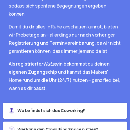
sodass sich spontane Begegnungen ergeben
können.
Damit du dir alles in Ruhe anschauen kannst, bieten
wir
Probetage
an – allerdings
nur nach vorheriger
Registrierung und Terminvereinbarung
, da wir nicht
garantieren können, dass immer jemand da ist.
Als registrierte
r Nutzer
in bekommst du deinen
eigenen Zugangschip
und kannst das Makers'
Home
rund um die Uhr (24/7)
nutzen – ganz flexibel,
wann es dir passt.
Wo befindet sich das Coworking?
Wer kann den Coworking Space nutzen?