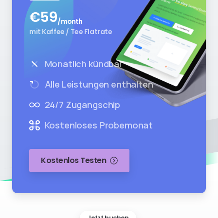
€
59
/month
mit Kaffee / Tee Flatrate
Monatlich kündbar
Alle Leistungen enthalten
24/7 Zugangschip
Kostenloses Probemonat
Kostenlos Testen
Jetzt buchen