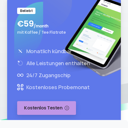
Beliebt
€
59
/month
mit Kaffee / Tee Flatrate
Monatlich kündbar
Alle Leistungen enthalten
24/7 Zugangschip
Kostenloses Probemonat
Kostenlos Testen